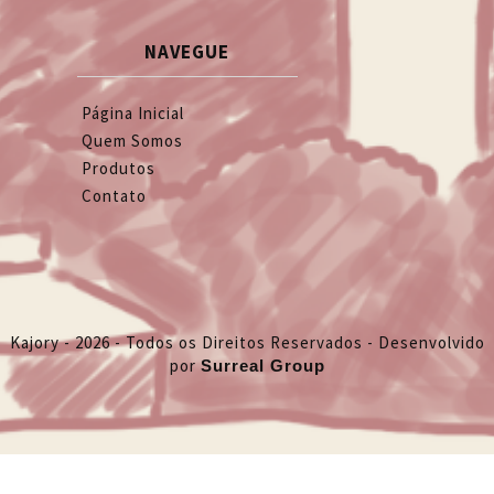
NAVEGUE
Página Inicial
Quem Somos
Produtos
Contato
Kajory - 2026 - Todos os Direitos Reservados - Desenvolvido
por
Surreal Group