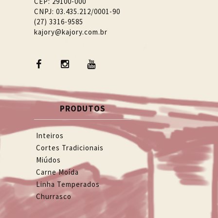
CEP: 29100-000
CNPJ: 03.435.212/0001-90
(27) 3316-9585
kajory@kajory.com.br
PRODUTOS
Inteiros
Cortes Tradicionais
Miúdos
Carne Moída
Linha Temperados
Churrasco